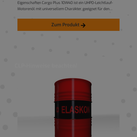
Eigenschaften Cargo Plus 10W40 ist ein UHPD-Leichtlauf-
Motorenöl mit universellem Charakter, geeignet für den
gemischten Fuhrpark, zum Einsatz in Nfz- und Pkw-Motoren.
Durch den Einsatz von unkonventionellen Basisölen konnte
Zum Produkt
der von den Motorenherstellern bevorzugte Ganzjahres-
Viskositätsbereich SAE 10W-40 realisiert werden. Bei sehr
niedrigen Außentemperaturen wird durch die Kälteviskosität
SAE 10W sicherer Kaltstart (geringer Kaltstartverschleiß)
und schnellstmögliche Versorgung aller Schmierstellen
gewährleistet. Extreme Beanspruchungen werden durch die
Hochtemperatur-Viskosität SAE 40 sicher beherrscht.
CLP-Hinweise beachten!
Reibungsverluste und Verschleiß werden deutlich verringert.
Die Wirtschaftlichkeit wird durch niedrigen Öl- und
Kraftstoffverbrauch sowie durch längere Motorstandzeiten
deutlich verbessert (Kraftstoffeinsparung je nach
Betriebsbedingungen bis ca. 2 - 3 %). Einsatzhinweise Cargo
Plus 10W40 wurde für die wirtschaftliche Versorgung von
Nutzfahrzeug-Dieselmotoren aller Bauarten, auch bei
extremen Beanspruchungen, entwickelt. Cargo Plus 10W40
übertrifft alle Anforderungen, die an ein modernes
Hochleistungs-Motorenöl für Fahrzeuge unterschiedlichster
Bauarten in Fuhr- und Baumaschinenparks gestellt werden.