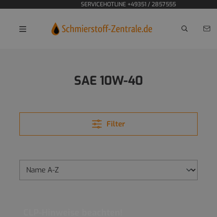
SERVICEHOTLINE +49351 / 2857555
Home
Motoröle
Land- und Baumaschinen
SAE 10W-40
Filter
CLP-Hinweise beachten!