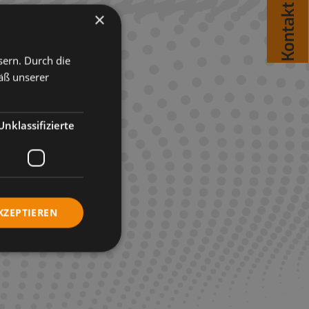
Kontakt
×
sern. Durch die
äß unserer
Unklassifizierte
KZEPTIEREN