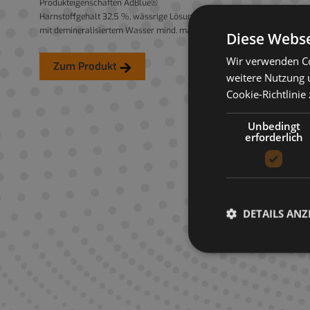
Produkteigenschaften AdBlue®
Harnstoffgehalt 32,5 %, wässrige Lösung
mit demineralisiertem Wasser mind. max.
Diese Webse
Harnstoff 31,8 33,2 Gew..% Dichte bei 20ᵒ C
1,0870 1,0930 g/cm³ Brechzahl bei 20ᵒ C
Wir verwenden Co
Zum Produkt
1,3814 1,3843 Alkalität als NH3 ≤ 0,2
weitere Nutzung 
Gew..% Biuret ≤ 0,3 Gew..% Aldehyd ≤ 5
Cookie-Richtlinie
mg/kg Unlösliches ≤ 20 mg/kg Phosphat
(PO4) ≤ 0,5 mg/kg Calcium ≤ 0,5 mg/kg
Unbedingt
Eisen ≤ 0,5 mg/kg Kupfer ≤ 0,2 mg/kg Zink
erforderlich
≤ 0,2 mg/kg Chrom ≤ 0,2 mg/kg Nickel ≤
0,2 mg/kg Aluminium ≤ 0,5 mg/kg
Magnesium ≤ 0,5 mg/kg Natrium ≤ 0,5
mg/kg Kalium ≤ 0,5 mg/kg Hochreines
NOx-Reduktionsmittel zur Erfüllung von
EURO 4,5,6 Abgasnorm, gemäß ISO 22241
DETAILS ANZ