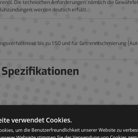
orenöl. Die technischen Anforderungen, nämlich die Gewährl
lühzündungen, werden deutlich erfüllt.
chungsverhältnisse bis zu 1:50 und für Getrenntschmierung (
 Spezifikationen
 GmbH.
ite verwendet Cookies.
okies, um die Benutzerfreundlichkeit unserer Website zu verbes
Prüfmethode
SRS Bitaktol KX
unserer Webseite stimmen Sie der Verwendung von Cookies gem