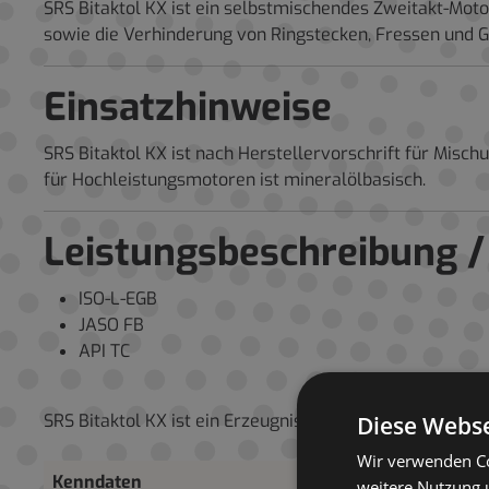
SRS Bitaktol KX ist ein selbstmischendes Zweitakt-Mot
sowie die Verhinderung von Ringstecken, Fressen und G
Einsatzhinweise
SRS Bitaktol KX ist nach Herstellervorschrift für Mis
für Hochleistungsmotoren ist mineralölbasisch.
Leistungsbeschreibung /
ISO-L-EGB
JASO FB
API TC
SRS Bitaktol KX ist ein Erzeugnis der H&R ChemPharm
Diese Webse
Wir verwenden Co
Kenndaten
weitere Nutzung 