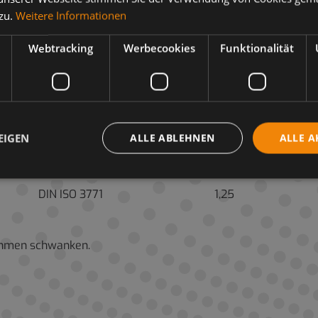
 zu.
Weitere Informationen
DIN 51 757
0,878
Webtracking
Werbecookies
Funktionalität
DIN EN ISO 3104
63,6
DIN EN ISO 3104
8,6
DIN ISO 2909
108
DIN EN ISO 2719
141
EIGEN
ALLE ABLEHNEN
ALLE A
DIN ISO 3016
-24
DIN ISO 3771
1,25
ahmen schwanken.