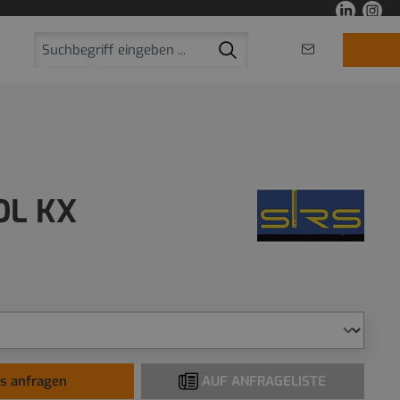
OL KX
is anfragen
AUF ANFRAGELISTE