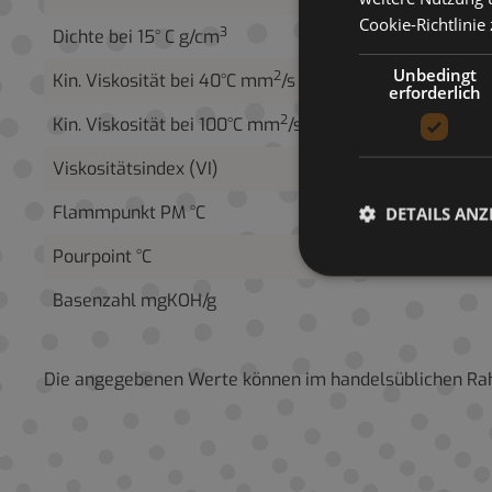
Cookie-Richtlinie
3
Dichte bei 15° C g/cm
Unbedingt
2
Kin. Viskosität bei 40°C mm
/s
erforderlich
2
Kin. Viskosität bei 100°C mm
/s
Viskositätsindex (VI)
Flammpunkt PM °C
DETAILS ANZ
Pourpoint °C
Basenzahl mgKOH/g
Die angegebenen Werte können im handelsüblichen R