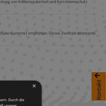
eistung von Kolbensauberkeit und Korrosionsschutz
Autolube-Systeme) empfohlen. Dieses Zweitakt-Motorenöl
Kontakt
×
sern. Durch die
äß unserer