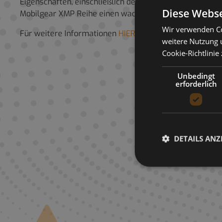
Eigenschaften, einschließlich der Widerstandsfähigkeit
Diese Webse
Mobilgear XMP Reihe einen wachsenden guten Ruf unte
Wir verwenden Co
Für weitere Informationen
HIER Produktdatenblatt her
weitere Nutzung 
Cookie-Richtlinie
Unbedingt
erforderlich
DETAILS ANZ