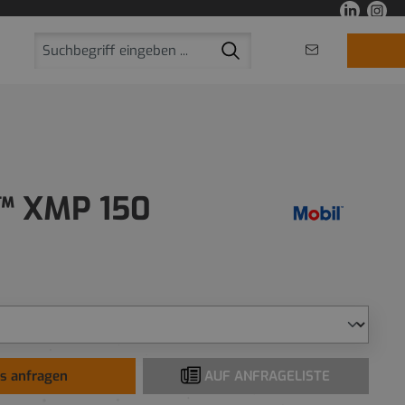
™ XMP 150
is anfragen
AUF ANFRAGELISTE