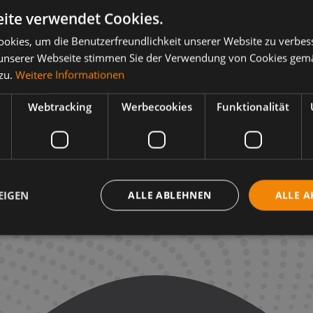
 gegen Graufleckigkeit und ihrer Leistungsfähigkeit bei sch
ite verwendet Cookies.
r Kunden und führenden Erbauern weltweit.
okies, um die Benutzerfreundlichkeit unserer Website zu verbes
unterladen
.
unserer Webseite stimmen Sie der Verwendung von Cookies gem
 zu.
Weitere Informationen
Webtracking
Werbecookies
Funktionalität
EIGEN
ALLE ABLEHNEN
ALLE A