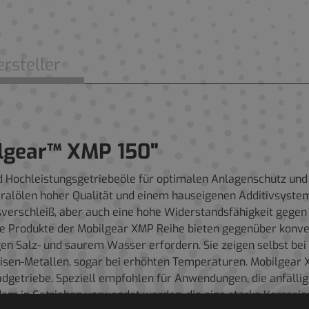
rsteller
lgear™ XMP 150"
nd Hochleistungsgetriebeöle für optimalen Anlagenschutz un
eralölen hoher Qualität und einem hauseigenen Additivsyste
verschleiß, aber auch eine hohe Widerstandsfähigkeit gegen G
ie Produkte der Mobilgear XMP Reihe bieten gegenüber konve
n Salz- und saurem Wasser erfordern. Sie zeigen selbst bei F
Eisen-Metallen, sogar bei erhöhten Temperaturen. Mobilgear
radgetriebe. Speziell empfohlen für Anwendungen, die anfällig
em in Getrieben verwendet werden, die eine starke Korrosion