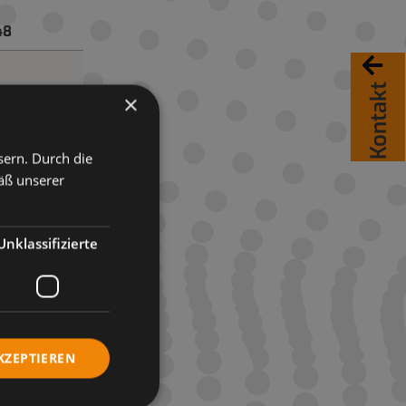
48
Kontakt
×
sern. Durch die
äß unserer
Unklassifizierte
48
KZEPTIEREN
80