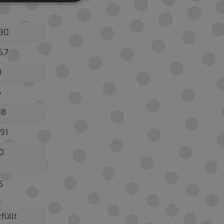
80
6,7
1
6
18
,91
0
5
rfüllt