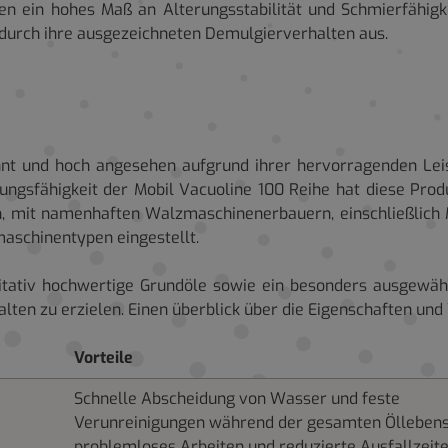
n ein hohes Maß an Alterungsstabilität und Schmierfähigke
durch ihre ausgezeichneten Demulgierverhalten aus.
nnt und hoch angesehen aufgrund ihrer hervorragenden Leis
tungsfähigkeit der Mobil Vacuoline 100 Reihe hat diese Prod
 mit namenhaften Walzmaschinenerbauern, einschließlich M
aschinentypen eingestellt.
litativ hochwertige Grundöle sowie ein besonders ausgewäh
ten zu erzielen. Einen überblick über die Eigenschaften und 
Vorteile
Schnelle Abscheidung von Wasser und feste
Verunreinigungen während der gesamten Öllebens
problemloses Arbeiten und reduzierte Ausfallzeit