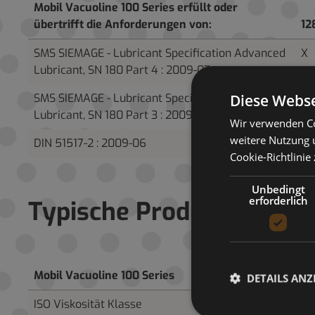
Mobil Vacuoline 100 Series erfüllt oder
übertrifft die Anforderungen von:
12
SMS SIEMAGE - Lubricant Specification Advanced
X
Lubricant, SN 180 Part 4 : 2009-07
Diese Webse
SMS SIEMAGE - Lubricant Specification Advanced
X
Lubricant, SN 180 Part 3 : 2009-07
Wir verwenden Co
weitere Nutzung 
DIN 51517-2 : 2009-06
X
Cookie-Richtlinie
Unbedingt
erforderlich
Typische Produktdaten
Mobil Vacuoline 100 Series
12
DETAILS ANZ
ISO Viskosität Klasse
15