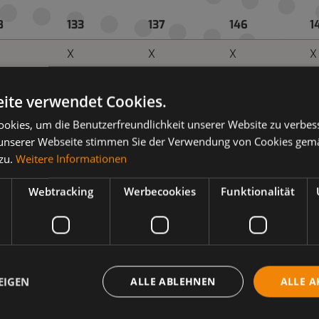
8
133
137
146
1
X
X
X
X
ite verwendet Cookies.
X
X
X
X
okies, um die Benutzerfreundlichkeit unserer Website zu verbes
unserer Webseite stimmen Sie der Verwendung von Cookies gem
X
X
X
 zu.
Weitere Informationen
Webtracking
Werbecookies
Funktionalität
8
133
137
146
1
EIGEN
ALLE ABLEHNEN
ALLE A
0
220
320
460
6