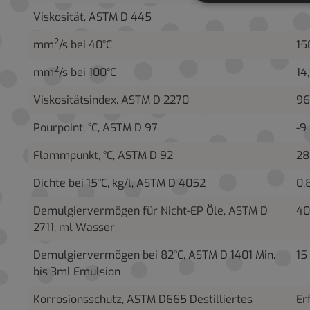
Viskosität, ASTM D 445
2
mm
/s bei 40°C
15
2
mm
/s bei 100°C
14
Viskositätsindex, ASTM D 2270
96
Pourpoint, °C, ASTM D 97
-9
Flammpunkt, °C, ASTM D 92
28
Dichte bei 15°C, kg/l, ASTM D 4052
0,
Demulgiervermögen für Nicht-EP Öle, ASTM D
40
2711, ml Wasser
Demulgiervermögen bei 82°C, ASTM D 1401 Min.
15
bis 3ml Emulsion
Korrosionsschutz, ASTM D665 Destilliertes
Er