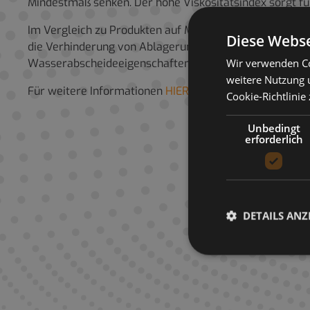
Mindestmaß senken. Der hohe Viskositätsindex sorgt 
Im Vergleich zu Produkten auf Mineralölbasis senken di
Diese Webse
die Verhinderung von Ablagerungen und hohe autogene 
Wir verwenden Co
Wasserabscheideeigenschaften reduzieren Probleme dur
weitere Nutzung 
Für weitere Informationen
HIER Produktdatenblatt heru
Cookie-Richtlinie
Unbedingt
erforderlich
DETAILS ANZ