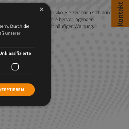
Kontakt
×
as Brand und Explosionsrisiko. Sie zeichnen sich durch
s auch die Sicherheit. Ihre hervorragenden
sern. Durch die
gern so die Notwendigkeit häufiger Wartung.
äß unserer
Unklassifizierte
KZEPTIEREN