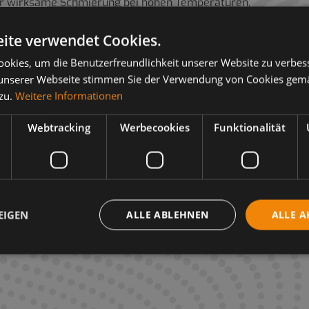
für wirksame Schmierung bei hohen Temperaturen.
e Schmierstoffe der Mobil Rarus SHC 1020-Reihe signifikant d
ite verwendet Cookies.
Zündtemperaturen aus und verbessern sowohl die Leistung al
okies, um die Benutzerfreundlichkeit unserer Website zu verbes
ch Emulsionsbildung in Abscheidern und Filtern und verrin
unserer Webseite stimmen Sie der Verwendung von Cookies gem
nterladen.
 zu.
Weitere Informationen
Webtracking
Werbecookies
Funktionalität
EIGEN
ALLE ABLEHNEN
ALLE A