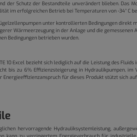
nd der Schutz der Bestandteile unverändert blieben. Das M
lität im erfolgreichen Betrieb bei Temperaturen von -34° C 
ügelzellenpumpen unter kontrollierten Bedingungen direkt 
drigerer Wärmeerzeugung in der Anlage und die gemessenen An
hen Bedingungen betrieben wurden.
10 Excel bezieht sich lediglich auf die Leistung des Fluids 
cht bis zu 6% Effizienzsteigerung in Hydraulikpumpen, im 
r Energieeffizienzanspruch für dieses Produkt stützt sich 
ile
glichen hervorragende Hydrauliksystemleistung, außergewö
tion kann zu verringertem Energieverbrauch für industriel