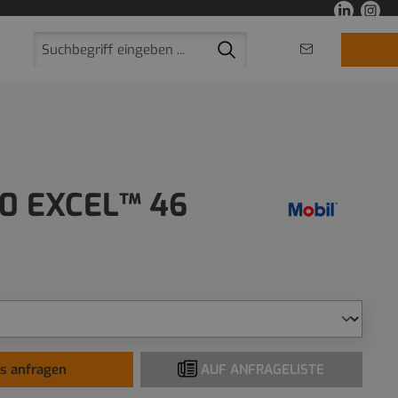
10 EXCEL™ 46
is anfragen
AUF ANFRAGELISTE