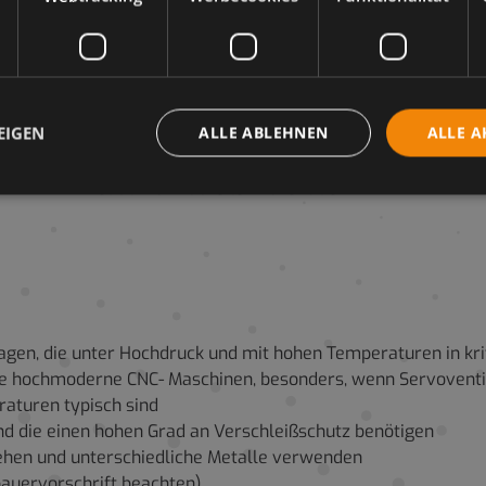
Lange Dichtungshaltbarkeit und reduzierte Wartu
Längere Standzeiten für Pumpen und Bauteile
Vorbeugung von Kavitationsschäden in Systemen 
geringer Verweildauer
EIGEN
ALLE ABLEHNEN
ALLE A
Garantiert hervorragende Leistung und Schutz für 
Vielfalt von Bauteilenmaterialien
lagen, die unter Hochdruck und mit hohen Temperaturen in 
 wie hochmoderne CNC- Maschinen, besonders, wenn Servoven
raturen typisch sind
nd die einen hohen Grad an Verschleißschutz benötigen
stehen und unterschiedliche Metalle verwenden
auervorschrift beachten)