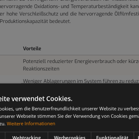
 hervorragende Oxidations- und Temperaturbeständigkeit kann
Der hohe Verschleißschutz und die hervorragende Ölfilmfesti
Produktionskapazität bedeutet.
Vorteile
Potenziell reduzierter Energieverbrauch oder kür
Reaktionszeiten
Weniger Ablagerungen im System führen zu reduz
Wartungsarbeiten und längerer Bauteilstandzeit
ite verwendet Cookies.
Nachhaltiger Bauteilschutz in einem weiten
Temperaturbereich
okies, um die Benutzerfreundlichkeit unserer Website zu verbes
unserer Webseite stimmen Sie der Verwendung von Cookies gem
Verlängerte Ölstandzeit auch bei extremen
 zu.
Weitere Informationen
Betriebsbedingungen
Webtracking
Werbecookies
Funktionalität