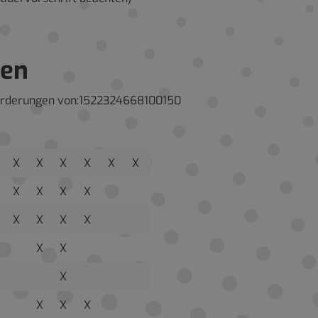
ben
Anforderungen von:1522324668100150
X
X
X
X
X
X
X
X
X
X
X
X
X
X
X
X
X
X
X
X