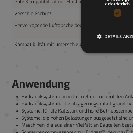
Gute Kompatibilität mit Elastomeren und Dichtungen
erforderlich
Verschleißschutz
Hervorragende Luftabscheideeigenschaften
DETAILS ANZ
Kompatibilität mit unterschieldichen Metallen
Anwendung
Hydrauliksysteme in industriellen und mobilen An
Hydrauliksysteme, die ablagerungsanfällig sind,
Systeme, für die Kaltstart und hohe Betriebstempe
Systeme, die hohen Belastungen ausgesetzt sind u
Maschinen, die aus einer Vielfalt an Bauteilen be
Schraubenkompressoren zur Erdgasförderung (Erb