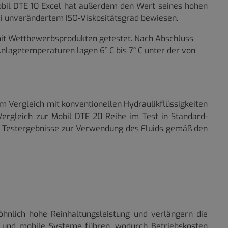
obil DTE 10 Excel hat außerdem den Wert seines hohen
bei unverändertem ISO-Viskositätsgrad bewiesen.
mit Wettbewerbsprodukten getestet. Nach Abschluss
lagetemperaturen lagen 6° C bis 7° C unter der von
im Vergleich mit konventionellen Hydraulikflüssigkeiten
Vergleich zur Mobil DTE 20 Reihe im Test in Standard-
auf Testergebnisse zur Verwendung des Fluids gemäß den
hnlich hohe Reinhaltungsleistung und verlängern die
le und mobile Systeme führen, wodurch Betriebskosten