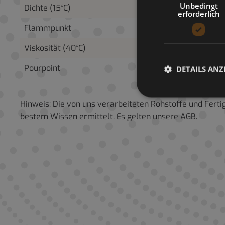
Unbedingt
Dichte (15°C)
DIN 5175
erforderlich
Flammpunkt
DIN EN 2
Viskosität (40°C)
DIN 51562
Pourpoint
DIN ISO 
DETAILS ANZ
Hinweis: Die von uns verarbeiteten Rohstoffe und Fert
bestem Wissen ermittelt. Es gelten unsere AGB.