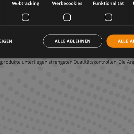
Webtracking
Werbecookies
Funktionalität
3
7
0,90 g/cm
2719
>200 °C
2
, Teil 1
ca. 220 mm
/s
3016
ca. -12 °C
EIGEN
ALLE ABLEHNEN
ALLE A
igprodukte unterliegen strengsten Qualitätskontrollen. Die 