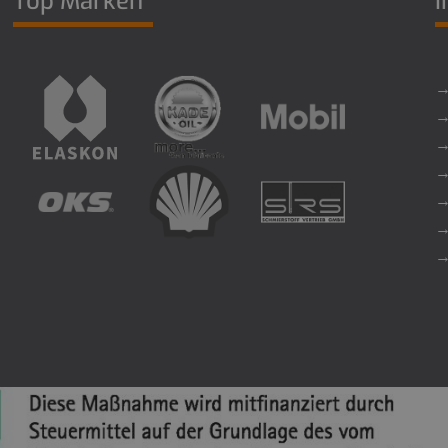
Top Marken
I