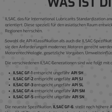
WAS IST D
ILSAC, das für International Lubricants Standardization an
orientiert. Diese speziell für den asiatischen Raum entw
Regionen herrschen.
Sowohl die API-Klassifikation als auch die ILSAC-Spezifi
sie den Anforderungen moderner Motoren gerecht werden. 
Motorentechnologie, gesetzliche Vorgaben, Umwelteinflüs
Die verschiedenen ILSAC-Generationen sind wie folgt mit 
ILSAC GF-1
entspricht ungefähr
API SH
ILSAC GF-2
entspricht ungefähr
API SJ
ILSAC GF-3
entspricht ungefähr
API SL
ILSAC GF-4
entspricht ungefähr
API SM
ILSAC GF-5
entspricht ungefähr
API SN
Die neueste Spezifikation,
ILSAC GF-6
, stellt noch höhere