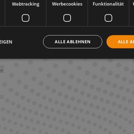
Webtracking
Werbecookies
Funktionalität
EIGEN
ALLE ABLEHNEN
ALLE A
nzeige und Beantwortung meines Kommentars gemäß der
Dat
r.