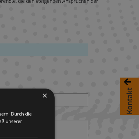
orenöle, die den steigenden Ansprüchen der
Kontakt
×
sern. Durch die
äß unserer