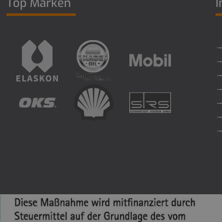
Top Marken
I