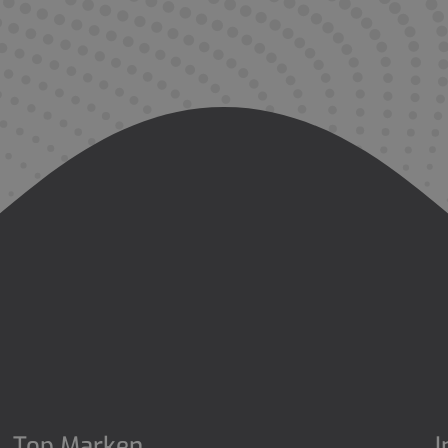
Top Marken
I