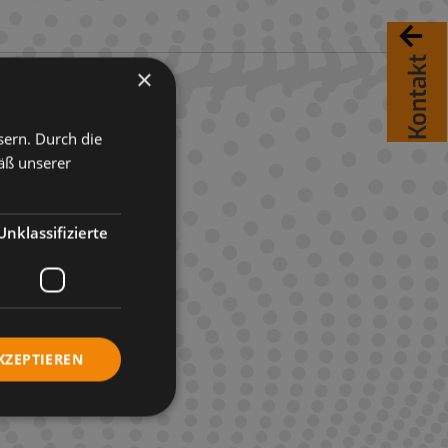
Kontakt
×
sern. Durch die
äß unserer
Unklassifizierte
KZEPTIEREN