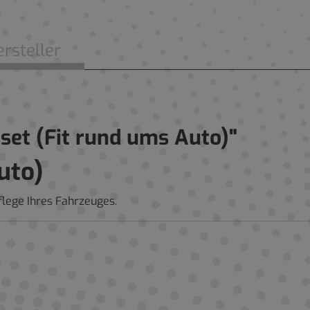
rsteller
set (Fit rund ums Auto)"
uto)
flege Ihres Fahrzeuges.