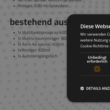
Reiniger, 600-ml-Spraydose
bestehend aus:
Diese Webse
1x Multifunktionsspray 400ml
Wir verwenden Co
1x Multischaumreiniger 500ml
weitere Nutzung 
1x Aero 46 spezial 400ml
Cookie-Richtlinie
1x Reiniger 600ml
1x Autoreinigungstuch
Unbedingt
erforderlich
DETAILS ANZ