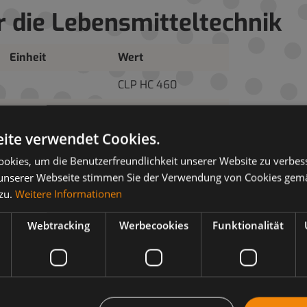
r die Lebensmitteltechnik
Einheit
Wert
CLP HC 460
ite verwendet Cookies.
Syntheseölgemisch
okies, um die Benutzerfreundlichkeit unserer Website zu verbes
2
mm
/s
460
unserer Webseite stimmen Sie der Verwendung von Cookies gem
2
mm
/s
47
 zu.
Weitere Informationen
c.a. 150
Webtracking
Werbecookies
Funktionalität
DIN 51 562-1, 40°C
460
°C
< -30