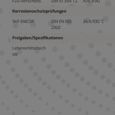
FZG-Verschleiß
DIN 51 354 T2
A/8,3/90
Korrosionsschutzprüfungen
SKF-EMCOR
DIN EN ISO
24 h/100 °C
2160
Freigaben/Spezifikationen
Lebensmitteltech
nik