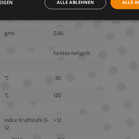
°C
>200
EIGEN
ALLE ABLEHNEN
ALLE A
g/ml
0,86
farblos-hellgelb
°C
-30
°C
120
indice Kraftstufe 0-
>12
12