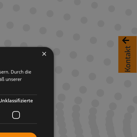
Kontakt
×
sern. Durch die
äß unserer
Unklassifizierte