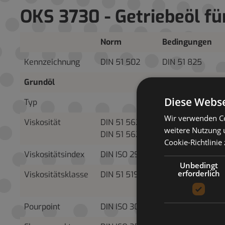
OKS 3730 - Getriebeöl fü
Norm
Bedingungen
Kennzeichnung
DIN 51 502
DIN 51 825
Grundöl
Diese Webse
Typ
Wir verwenden Co
Viskosität
DIN 51 562-1
40°C
weitere Nutzung 
DIN 51 562-1
100°C
Cookie-Richtlinie
Viskositätsindex
DIN ISO 2909
Unbedingt
erforderlich
Viskositätsklasse
DIN 51 519
DIN 51 562-1,
40°C
Pourpoint
DIN ISO 3016
3°C Schritt