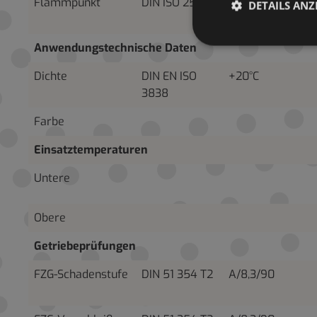
Flammpunkt
DIN ISO 2592
>79 offener
DETAILS ANZ
Tiegel
Anwendungstechnische Daten
Dichte
DIN EN ISO
+20°C
3838
Farbe
Einsatztemperaturen
Untere
Obere
Getriebeprüfungen
FZG-Schadenstufe
DIN 51 354 T2
A/8,3/90