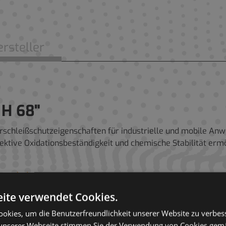
rsteller
 H 68"
Verschleißschutzeigenschaften für industrielle und mobile 
ffektive Oxidationsbeständigkeit und chemische Stabilität er
nterladen.
ite verwendet Cookies.
okies, um die Benutzerfreundlichkeit unserer Website zu verbes
unserer Webseite stimmen Sie der Verwendung von Cookies gem