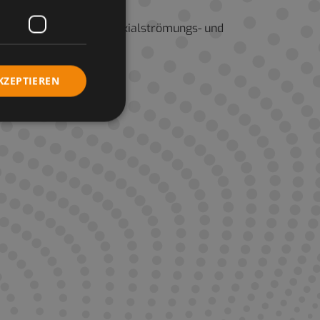
ckelt. Sie können für Axialströmungs- und
eführt sind.
KZEPTIEREN