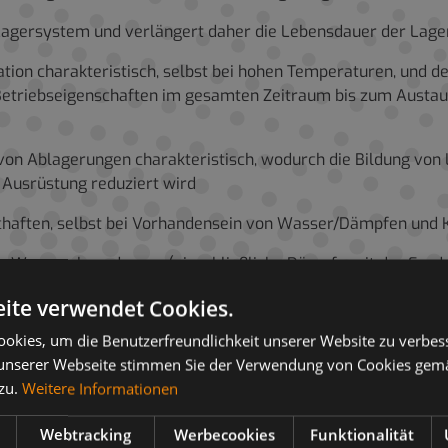
Lagersystem und verlängert daher die Lebensdauer der Lag
ation charakteristisch, selbst bei hohen Temperaturen, und
Betriebseigenschaften im gesamten Zeitraum bis zum Austau
 von Ablagerungen charakteristisch, wodurch die Bildung von 
r Ausrüstung reduziert wird
haften, selbst bei Vorhandensein von Wasser/Dämpfen und K
ssige Wasserabsonderung (einschließliche Dämpfe mit der Ex
her die Betriebseffizienz des Schmiersystems und verlänger
ite verwendet Cookies.
 Stabilität des Schmierfilms sicher, verlängert die Lebensdau
okies, um die Benutzerfreundlichkeit unserer Website zu verbes
unserer Webseite stimmen Sie der Verwendung von Cookies gem
 der Ölzufuhr in Teilsysteme sicher, welche die Wahrscheinlic
 zu.
Weitere Informationen
 Wartungskosten der technischen Ausrüstung
Webtracking
Werbecookies
Funktionalität
0 Stunden bis zum nächsten Ölwechsel