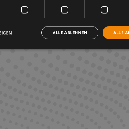
rschiedene industrielle hydraulische Kreislaufsysteme entwi
ische Steuersysteme der Turbinen verwendet werden.
he Ölsorten in der Bedienungsanleitung der Ausrüstung aufg
EIGEN
ALLE ABLEHNEN
ALLE A
edienungsanleitung der Ausrüstung!