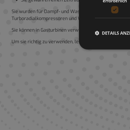
erforderlich
Sie wurden für Dampf- und Wasserturbinen sowie für ve
Turboradialkompressoren und Wasserpumpen, hydraul
Sie können in Gasturbinen verwendet werden, wenn solc
DETAILS ANZ
Um sie richtig zu verwenden, lesen Sie gründlich die B