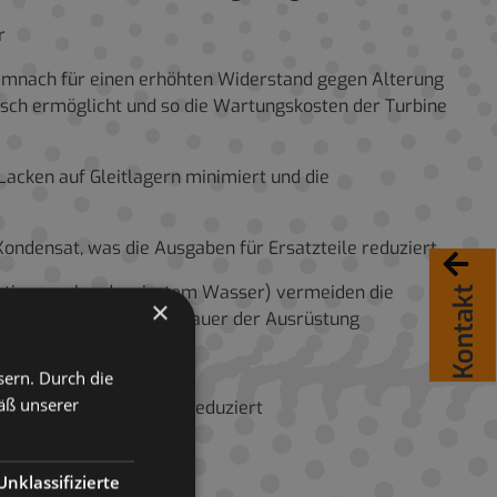
er
 demnach für einen erhöhten Widerstand gegen Alterung
sch ermöglicht und so die Wartungskosten der Turbine
Lacken auf Gleitlagern minimiert und die
ondensat, was die Ausgaben für Ersatzteile reduziert
Kontakt
udation von kondensiertem Wasser) vermeiden die
×
n die erwartete Lebensdauer der Ausrüstung
er der Ausrüstung
sern. Durch die
äß unserer
hkeit einer Überhitzung reduziert
Unklassifizierte