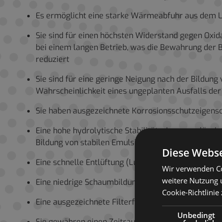
Es ermöglicht eine starke Wärmeabfuhr aus dem 
Sie sind für einen höchsten Widerstand gegen Oxid
bei einem langen Betrieb, was die Bewahrung der 
reduziert
Sie sind für eine geringe Neigung nach der Bildung
Wahrscheinlichkeit eines ungeplanten Ausfalls de
Sie haben ausgezeichnete Korrosionsschutzeigensc
Eine hohe hydrolytische Stabilität, eine zuverlä
Bildung von stabilen Emulsionen und bewahren da
Diese Webse
Eine schnelle Entlüftung (Lufttrennung) stellt die
Wir verwenden Co
weitere Nutzung 
Eine niedrige Schaumbildung stellt die Kontinuität
Cookie-Richtlinie
Eine ausgezeichnete Filterfunktion reduziert die
Unbedingt
Sie gewähren einen Zeitraum von mindestens 500