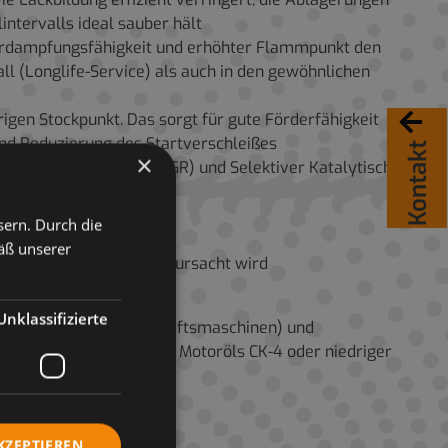
ntervalls ideal sauber hält
Verdampfungsfähigkeit und erhöhter Flammpunkt den
l (Longlife-Service) als auch in den gewöhnlichen
igen Stockpunkt. Das sorgt für gute Förderfähigkeit
und Reduzierung des Startverschleißes
Kontakt
×
), Abgasrückführung (EGR) und Selektiver Katalytischer
sern. Durch die
äß unserer
 wegen Rußverteilung verursacht wird
Unklassifizierte
ergbau- und Landwirtschaftsmaschinen) und
icher Qualitätsstufe des Motoröls CK-4 oder niedriger
KZEPTIEREN