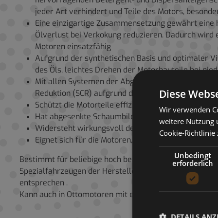
jeder Art verhindert und Teile des Motors, besond
Eine einzigartige Zusammensetzung gewährt eine 
Ölverlust bei Verkokung reduzieren. Dadurch wird 
Motoren einsatzfähig
Aufgrund der synthetischen Basis und optimaler Vis
des Öls, leichtes Drehen der Motorbauteile bei nie
Mit allen Systemen der Abgasneutralisation kompat
Diese Webse
Reduktion (SCR) aufgrund der Low SAPS-Technolog
Schützt die Motorteile effizient vor Korrosion jegli
Wir verwenden Co
Hat abgesenkte Schaumbildung
weitere Nutzung 
Widersteht wirkungsvoll der Vergrößerung der Sche
Cookie-Richtlinie
Eignet sich für die Motoren, die mit dem Flüssiger
Unbedingt
Bestimmt für beliebige hoch beanspruchte Dieselmotore
erforderlich
Spezialfahrzeugen der Hersteller aus Europa, Amerika u
entsprechen .
Kann auch in Ottomotoren mit erforderlicher Qualitätss
DETAILS ANZ