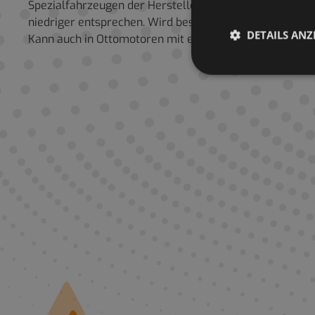
Spezialfahrzeugen der Hersteller aus Europa, Amerika un
niedriger entsprechen. Wird besonders für schwere Ke
DETAILS ANZ
Kann auch in Ottomotoren mit erforderlicher Qualitätss