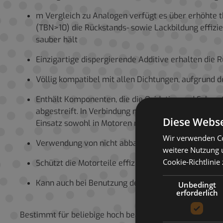
m Vergleich zu Analogen verfügt es über erhöhte 
(TBN>10) die Rückstands- sowie Lackbildung effizi
sauber hält
Einzigartige dispergierende Additive erhalten die R
Völlig kompatibel mit allen Dichtungen, aufgrund d
Enthält Komponenten, die die Oxidation und Schmut
abgestreift. In Verbindung mit niedriger Verdampf
Diese Webse
Einsatz sowohl in Motoren mit verlängertem Ölwech
Wir verwenden Co
Verwendung von nicht abbauanfälligen Eindickadditi
weitere Nutzung 
Cookie-Richtlinie
Schützt die Motorteile effizient vor Korrosion jegli
Kann auch bei Benutzung des Kraftstoffs mit erhö
Unbedingt
erforderlich
Bestimmt für beliebige hoch beanspruchte Dieselmotore