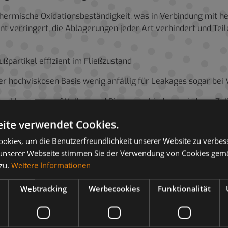
thermische Oxidationsbeständigkeit, was in Verbindung mit 
ent verringert, die Ablagerungen jeder Art verhindert und Te
ußpartikel effizient im Fließzustand
er hochviskosen Basis wenig anfällig für Leakages sogar bei
zablagerung auf Kolben und Ringen verhindern, wird von Zyli
ungsfähigkeit wird dadurch der Ölverlust bei Verkokung auch
ite verwendet Cookies.
selintervall (Longlife-Service) als auch in gewöhnlichen M
okies, um die Benutzerfreundlichkeit unserer Website zu verbes
ven letzter Generation erlaubt es, die erforderliche Viskos
unserer Webseite stimmen Sie der Verwendung von Cookies gem
 zu.
Weitere Informationen
cher Art
htem Schwefelgehalt eingesetzt werden.
Webtracking
Werbecookies
Funktionalität
n von Straßen- (Sattelschlepper, Busse), Gelände- (Bau-, B