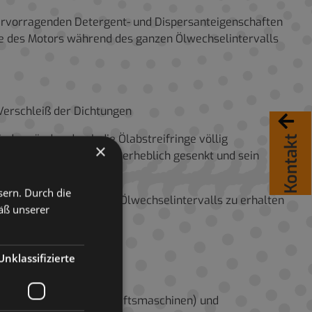
hervorragenden Detergent- und Dispersanteigenschaften
ile des Motors während des ganzen Ölwechselintervalls
 Verschleiß der Dichtungen
Kontakt
nderwänden durch die Ölabstreifringe völlig
×
 in abgenutzten Motoren erheblich gesenkt und sein
otoren ermöglicht
sern. Durch die
ität während des ganzen Ölwechselintervalls zu erhalten
äß unserer
Unklassifizierte
ergbau- und Landwirtschaftsmaschinen) und