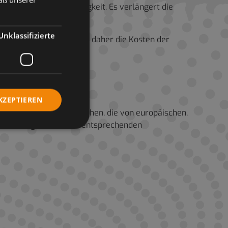
ngen hoher Luftfeuchtigkeit. Es verlängert die
Unklassifizierte
Schrumpfen und reduziert daher die Kosten der
KZEPTIEREN
en, Bagger usw.) vorgesehen, die von europäischen,
er niedriger mit einer entsprechenden