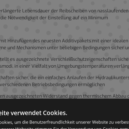
 verlängerte Lebensdauer der Reibscheiben von nasslaufende
 die Notwendigkeit der Einstellung auf ein Minimum
mit Hinzufügen des neuesten Additivpakets mit einer idealen 
eme und Mechanismen unter beliebigen Bedingungen sicher un
ellt es ausgezeichnete Verschleißschutzeigenschaften sicher
ebsmodi, in einer Vielfalt von Umgebungstemperaturen verlän
haften sicher, die ein einfaches Anlaufen der Hydraulikunte
 verschiedenen Betriebsbedingungen ermöglichen
d einen ausgezeichneten Widerstand gegen thermischem Abbau
sten der Ausrüstung reduziert werden.
ite verwendet Cookies.
d bietet effektiven Schutz vor Schlamm und schleifenden Ab
okies, um die Benutzerfreundlichkeit unserer Website zu verbes
mern schützt es erfolgreich Metallteile vor aller Art von K
unserer Webseite stimmen Sie der Verwendung von Cookies gem