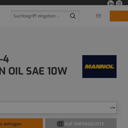
-4
 OIL SAE 10W
is anfragen
AUF ANFRAGELISTE