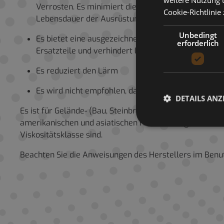
Verrosten. Es minimiert die Bildung von Kohlenstof
Cookie-Richtlinie
Lebensdauer der Ausrüstung
Unbedingt
Es bietet eine ausgezeichnete Kompatibilität mit 
erforderlich
Ersatzteile und verhindert Leckagen
Es reduziert den Lärm
Es wird nicht empfohlen, das Öl mit anderen Arten
DETAILS ANZ
Es ist für Gelände- (Bau, Steinbruch, Bergbau, Landwir
amerikanischen und asiatischen Herstellern gebaut wer
Viskositätsklasse sind.
Beachten Sie die Anweisungen des Herstellers im Benu