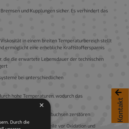
n Bremsen und Kupplungen sicher. Es verhindert das
Viskosität in einem breiten Temperaturbereich stellt
d ermöglicht eine erhebliche Kraftstoffersparnis
, die die erwartete Lebensdauer der technischen
gert
rsysteme bei unterschiedlichen
 durch hohe Temperaturen, wodurch das
Kontakt
×
lagerungen, die die Stopfbuchsen zerstören
sern. Durch die
orrosion. Es schützt Teile vor Oxidation und
äß unserer