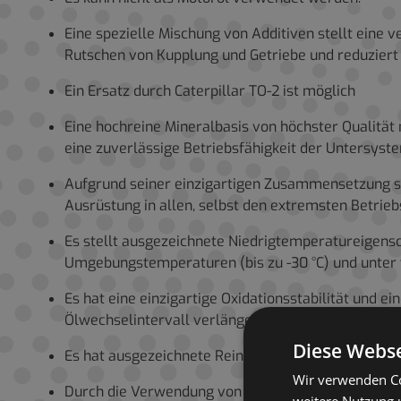
Eine spezielle Mischung von Additiven stellt eine
Rutschen von Kupplung und Getriebe und reduziert
Ein Ersatz durch Caterpillar TO-2 ist möglich
Eine hochreine Mineralbasis von höchster Qualität 
eine zuverlässige Betriebsfähigkeit der Untersyst
Aufgrund seiner einzigartigen Zusammensetzung st
Ausrüstung in allen, selbst den extremsten Betri
Es stellt ausgezeichnete Niedrigtemperatureigensc
Umgebungstemperaturen (bis zu -30 °C) und unter
Es hat eine einzigartige Oxidationsstabilität un
Ölwechselintervall verlängert und die Wartungsko
Diese Webse
Es hat ausgezeichnete Reinigungseigenschaften un
Wir verwenden Co
Durch die Verwendung von modernsten Korrosionshem
weitere Nutzung 