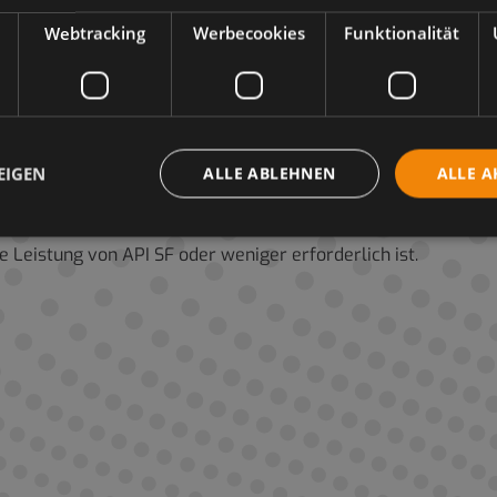
Webtracking
Werbecookies
Funktionalität
igung von schwierigen Betriebsbedingungen in Russland sowie b
aschinen bestimmt, bei denen das erforderliche Niveau der 
srüstung, für die das erforderliche Niveau der Betriebsbedin
EIGEN
ALLE ABLEHNEN
ALLE A
chanische Getriebe, nasslaufende Bremsen und Mehrfach-Sc
erwendet werden.
Leistung von API SF oder weniger erforderlich ist.