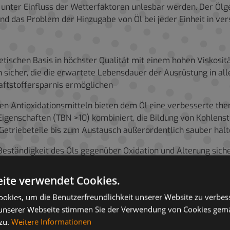
unter Einfluss der Wetterfaktoren unlesbar werden. Der Ölg
nd das Problem der Hinzugabe von Öl bei jeder Einheit in ver
etischen Basis in höchster Qualität mit einem hohen Viskositä
sicher, die die erwartete Lebensdauer der Ausrüstung in all
aftstoffersparnis ermöglichen
en Antioxidationsmitteln bieten dem Öl eine verbesserte ther
genschaften (TBN >10) kombiniert, die Bildung von Kohlenstof
Getriebeteile bis zum Austausch außerordentlich sauber hal
 Beständigkeit des Öls gegenüber Oxidation und Alterung siche
„Vergeudung“ reduziert
ite verwendet Cookies.
le Viskosität ausgezeichnete Niedrigtemperatureigenschaften,
keit des Motors und der Getriebekomponenten bei niedrigen 
okies, um die Benutzerfreundlichkeit unserer Website zu verbes
uzierung des Verschleiß beim Anfahren
unserer Webseite stimmen Sie der Verwendung von Cookies gem
 zu.
Weitere Informationen
 vor aller Art von Korrosion und die Dichtungen vor Säurekorr