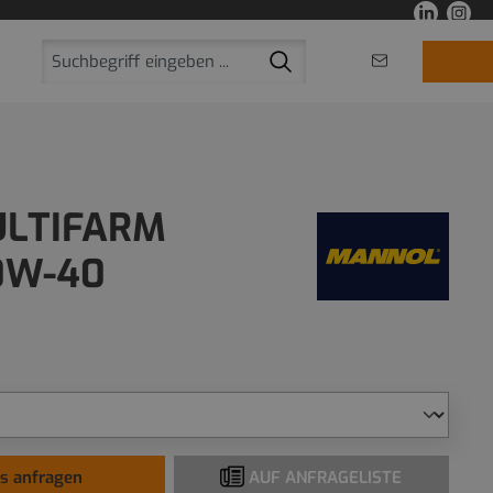
LTIFARM
0W-40
is anfragen
AUF ANFRAGELISTE