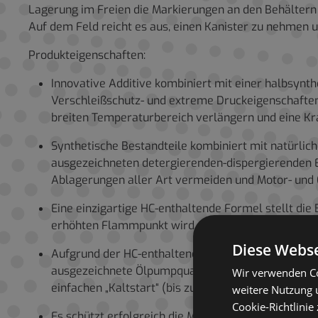
Lagerung im Freien die Markierungen an den Behältern 
Auf dem Feld reicht es aus, einen Kanister zu nehmen u
Produkteigenschaften:
Innovative Additive kombiniert mit einer halbsynth
Verschleißschutz- und extreme Druckeigenschaften 
breiten Temperaturbereich verlängern und eine Kr
Synthetische Bestandteile kombiniert mit natürlich
ausgezeichneten detergierenden-dispergierenden Ei
Ablagerungen aller Art vermeiden und Motor- und 
Eine einzigartige HC-enthaltende Formel stellt die
erhöhten Flammpunkt wird der Ölverbrauch durch 
Diese Webse
Aufgrund der HC-enthaltenden Basis hat die optima
ausgezeichnete Ölpumpqualität und die Startfähig
Wir verwenden Co
einfachen „Kaltstart“ (bis zu -30 °С) und eine Red
weitere Nutzung 
Cookie-Richtlinie
Es schützt erfolgreich die Motorteile und Getriebe