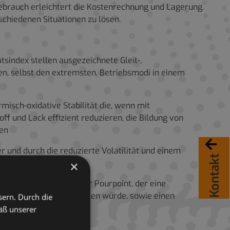
ebrauch erleichtert die Kostenrechnung und Lagerung.
schiedenen Situationen zu lösen.
tsindex stellen ausgezeichnete Gleit-,
en, selbst den extremsten, Betriebsmodi in einem
misch-oxidative Stabilität die, wenn mit
f und Lack effizient reduzieren, die Bildung von
ten
r und durch die reduzierte Volatilität und einem
Kontakt
×
 darunter ein niedriger Pourpoint, der eine
Temperaturen sicherstellen würde, sowie einen
sern. Durch die
äß unserer
osion