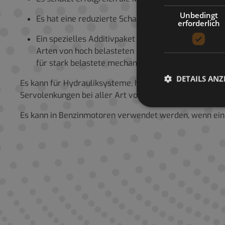
Unbedingt
Es hat eine reduzierte Schaumbildung
erforderlich
Ein spezielles Additivpaket wird unter Berücksicht
Arten von hoch belasteten Dieselmotoren bei Landm
für stark belastete mechanische Getriebe dieser Au
DETAILS ANZ
Es kann für Hydrauliksysteme, hydrostatische und me
Servolenkungen bei aller Art von Traktorausrüstung v
Es kann in Benzinmotoren verwendet werden, wenn eine 