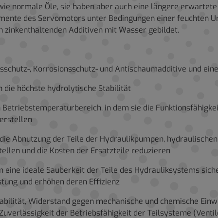
 wie normale Öle, sie haben aber auch eine längere erwartet
Elemente des Servomotors unter Bedingungen einer feuchten
n zinkenthaltenden Additiven mit Wasser gebildet.
onsschutz-, Korrosionsschutz- und Antischaumadditive und ein
n die höchste hydrolytische Stabilität
en Betriebstemperaturbereich, in dem sie die Funktionsfähigk
herstellen
e die Abnutzung der Teile der Hydraulikpumpen, hydraulisch
ellen und die Kosten der Ersatzteile reduzieren
 eine ideale Sauberkeit der Teile des Hydrauliksystems siche
tung und erhöhen deren Effizienz
abilität, Widerstand gegen mechanische und chemische Einwi
uverlässigkeit der Betriebsfähigkeit der Teilsysteme (Ventil