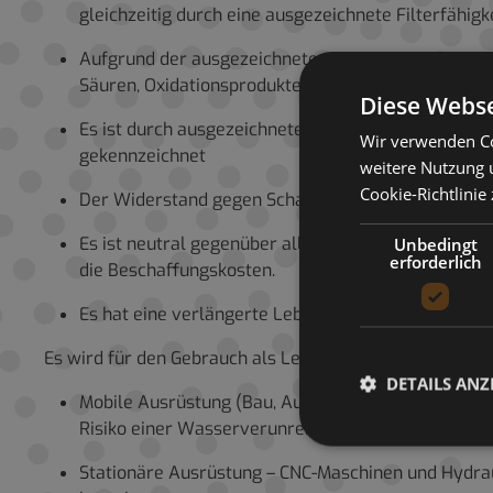
gleichzeitig durch eine ausgezeichnete Filterfähig
Aufgrund der ausgezeichneten Korrosionsschutzeig
Säuren, Oxidationsprodukten und Wasser, was die 
Diese Webse
Es ist durch ausgezeichnete demulgierende Eigens
Wir verwenden Co
gekennzeichnet
weitere Nutzung 
Cookie-Richtlinie
Der Widerstand gegen Schaumbildung und Lufteinsc
Es ist neutral gegenüber allen Dichtungsmateriali
Unbedingt
erforderlich
die Beschaffungskosten.
Es hat eine verlängerte Lebensdauer (die Lebensda
Es wird für den Gebrauch als Leistungsflüssigkeit für 
DETAILS ANZ
Mobile Ausrüstung (Bau, Autobahn, Bergbau, Baume
Risiko einer Wasserverunreinigung betrieben wird
Stationäre Ausrüstung – CNC-Maschinen und Hydra