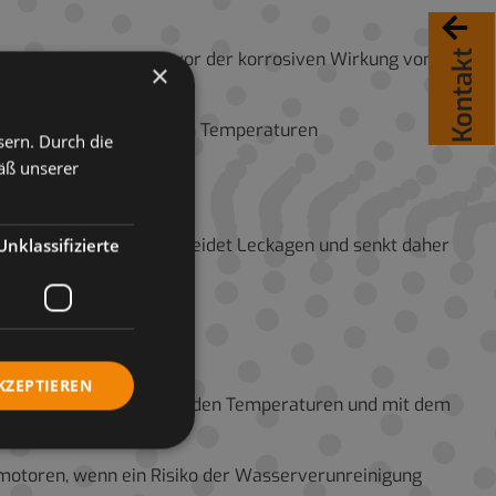
Kontakt
alle und Legierungen vor der korrosiven Wirkung von
×
ießvermögen bei niedrigen Temperaturen
sern. Durch die
äß unserer
kompatibel sind. Es vermeidet Leckagen und senkt daher
Unklassifizierte
KZEPTIEREN
, die bei stark variierenden Temperaturen und mit dem
otoren, wenn ein Risiko der Wasserverunreinigung