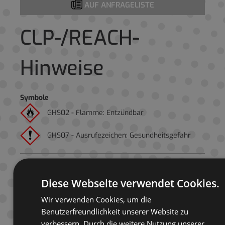
AUF ANFRAGELISTE
CLP-/REACH-
Hinweise
Symbole
GHS02 - Flamme: Entzündbar
GHS07 - Ausrufezeichen: Gesundheitsgefahr
Signalwort
Achtung!
Diese Webseite verwendet Cookies.
Gefahrenhinweise
Wir verwenden Cookies, um die
EUH066: Wiederholter Kontakt kann zu spröder oder
Benutzerfreundlichkeit unserer Website zu
rissiger Haut führen.
H226: Flüssigkeit und Dampf
verbessern. Durch die weitere Nutzung unserer