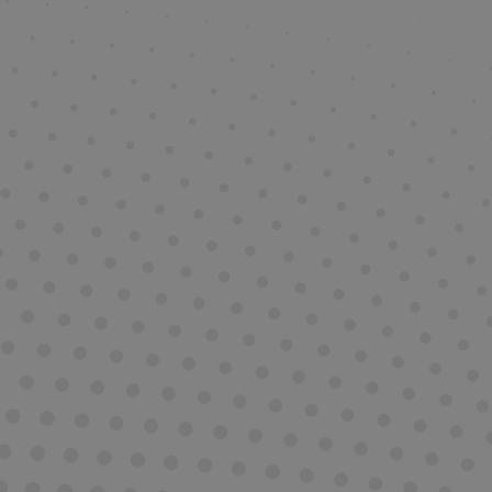
Festlegung von Normen für verschiedene Aspekte der
Automobiltechnik, einschließlich
Motorölen
, Kraftstoffen und
anderen Schmierstoffen.
Ein wichtiger Bereich, in dem JASO-Standards festlegt, ist die
Klassifikation von Motorölen. Diese Standards sind besonders
relevant für Hersteller und Verbraucher in Japan und haben
auch international an Bedeutung gewonnen. Die JASO-
Klassifikationen helfen dabei, die Leistungseigenschaften von
Motorölen zu bewerten und sicherzustellen, dass sie den
spezifischen Anforderungen moderner Motoren entsprechen.
Ein bekanntes Beispiel ist die JASO MA- und MA2-Klassifikation
für Motorradmotorenöle. Diese Standards legen
Anforderungen an die Reibungseigenschaften der Öle fest, um
eine optimale Leistung der Kupplungen in Motorrädern zu
gewährleisten. JASO MA-Öle sind so formuliert, dass sie eine
hohe Reibung bieten, während MA2-Öle zusätzliche
Anforderungen erfüllen, um den Schutz des Motors unter
extremen Bedingungen zu verbessern.