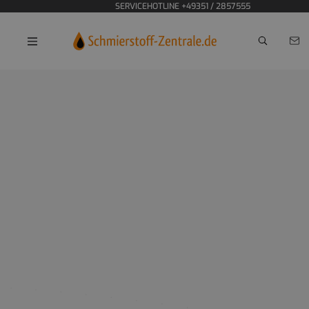
SERVICEHOTLINE +49351 / 2857555
WAS BEDEUTET JASO?
Hinter der Abkürzung JASO steht die Japanese Automotive
Standards Organization, eine Organisation, die Standards und
Richtlinien für die Automobilindustrie in Japan entwickelt.
Gegründet wurde JASO, um die Qualität und Sicherheit von
Fahrzeugen sowie deren Komponenten zu gewährleisten. Die
Organisation spielt eine entscheidende Rolle bei der